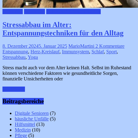
Hilfsmittel
Prävention
Ruhestand & Seniorenleben
Stressabbau im Alter:
Entspannungstechniken für den Alltag
8. Dezember 2024
5. Januar 2025
MarioMartini
2 Kommentare
Entspannung
,
Herz-Kreislauf
,
Immunsystem
,
Schlaf
,
Sport
,
Stressabbau
,
Yoga
Stress macht auch vor dem Alter keinen Halt. Selbst im Ruhestand
können verschiedene Faktoren wie gesundheitliche Sorgen,
finanzielle Unsicherheiten oder
Weiterlesen
Beitragsbereiche
Digitale Senioren
(7)
häusliche Unfälle
(5)
Hilfsmittel
(13)
Medizin
(10)
Pflege
(5)