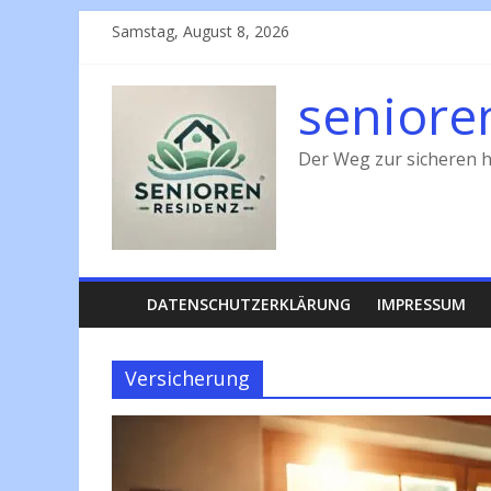
Zum
Samstag, August 8, 2026
Inhalt
springen
seniore
Der Weg zur sicheren h
DATENSCHUTZERKLÄRUNG
IMPRESSUM
Versicherung