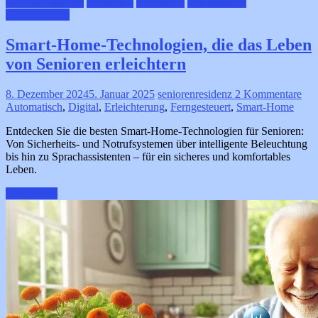
Digitale Senioren
Hilfsmittel
Prävention
Ruhestand &
Seniorenleben
Smart-Home-Technologien, die das Leben
von Senioren erleichtern
8. Dezember 2024
5. Januar 2025
seniorenresidenz
2 Kommentare
Automatisch
,
Digital
,
Erleichterung
,
Ferngesteuert
,
Smart-Home
Entdecken Sie die besten Smart-Home-Technologien für Senioren:
Von Sicherheits- und Notrufsystemen über intelligente Beleuchtung
bis hin zu Sprachassistenten – für ein sicheres und komfortables
Leben.
Weiterlesen