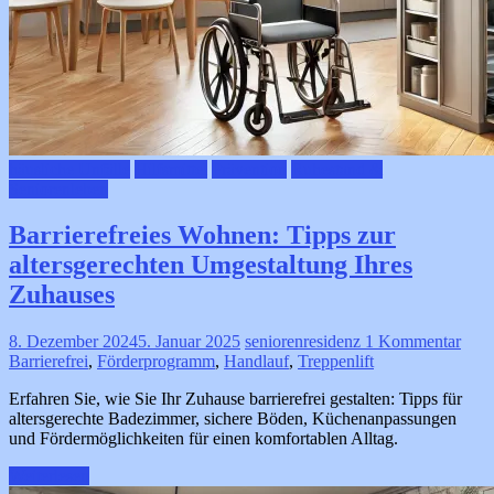
häusliche Unfälle
Hilfsmittel
Prävention
Ruhestand &
Seniorenleben
Barrierefreies Wohnen: Tipps zur
altersgerechten Umgestaltung Ihres
Zuhauses
8. Dezember 2024
5. Januar 2025
seniorenresidenz
1 Kommentar
Barrierefrei
,
Förderprogramm
,
Handlauf
,
Treppenlift
Erfahren Sie, wie Sie Ihr Zuhause barrierefrei gestalten: Tipps für
altersgerechte Badezimmer, sichere Böden, Küchenanpassungen
und Fördermöglichkeiten für einen komfortablen Alltag.
Weiterlesen