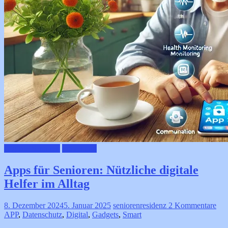
Digitale Senioren
Prävention
Apps für Senioren: Nützliche digitale
Helfer im Alltag
8. Dezember 2024
5. Januar 2025
seniorenresidenz
2 Kommentare
APP
,
Datenschutz
,
Digital
,
Gadgets
,
Smart