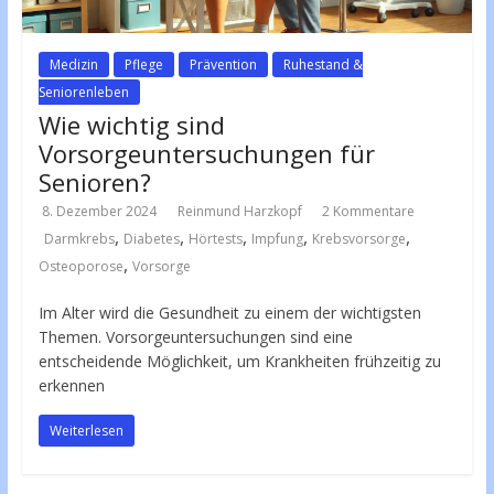
Medizin
Pflege
Prävention
Ruhestand &
Seniorenleben
Wie wichtig sind
Vorsorgeuntersuchungen für
Senioren?
8. Dezember 2024
Reinmund Harzkopf
2 Kommentare
,
,
,
,
,
Darmkrebs
Diabetes
Hörtests
Impfung
Krebsvorsorge
,
Osteoporose
Vorsorge
Im Alter wird die Gesundheit zu einem der wichtigsten
Themen. Vorsorgeuntersuchungen sind eine
entscheidende Möglichkeit, um Krankheiten frühzeitig zu
erkennen
Weiterlesen