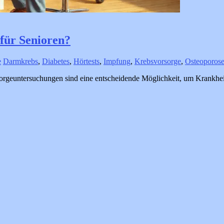
für Senioren?
e
Darmkrebs
,
Diabetes
,
Hörtests
,
Impfung
,
Krebsvorsorge
,
Osteoporos
orgeuntersuchungen sind eine entscheidende Möglichkeit, um Krankhei