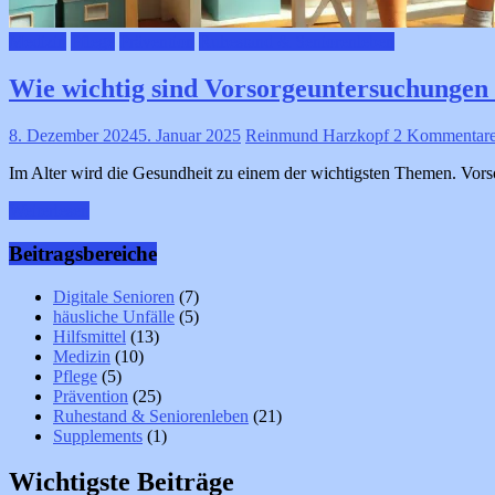
Medizin
Pflege
Prävention
Ruhestand & Seniorenleben
Wie wichtig sind Vorsorgeuntersuchungen 
8. Dezember 2024
5. Januar 2025
Reinmund Harzkopf
2 Kommentar
Im Alter wird die Gesundheit zu einem der wichtigsten Themen. Vors
Weiterlesen
Beitragsbereiche
Digitale Senioren
(7)
häusliche Unfälle
(5)
Hilfsmittel
(13)
Medizin
(10)
Pflege
(5)
Prävention
(25)
Ruhestand & Seniorenleben
(21)
Supplements
(1)
Wichtigste Beiträge